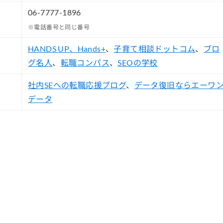
06-7777-1896
※電話番号と同じ番号
HANDS UP
、Hands+
、
子育て相談ドットコム
、
ブロ
グ名人
、
転職コンパス
、
SEOの学校
社内SEへの転職応援ブログ
、
データ復旧ならエーワ
データ