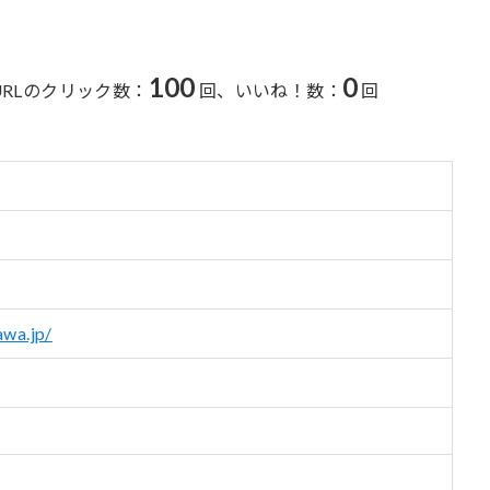
100
0
URLのクリック数：
回、
いいね！数：
回
awa.jp/