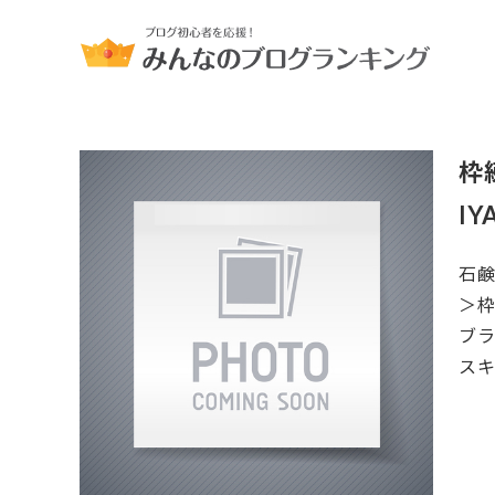
枠
I
石鹸
＞枠
ブラ
スキ