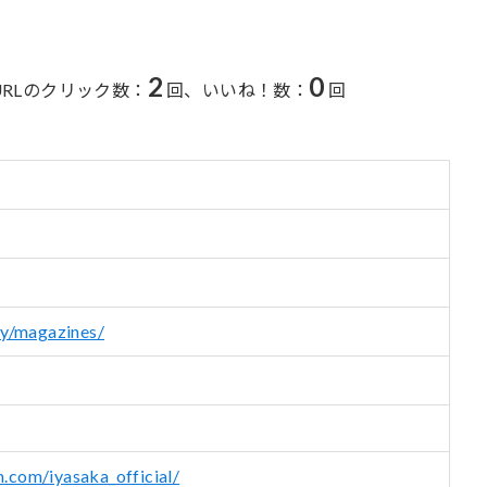
2
0
URLのクリック数：
回、
いいね！数：
回
ry/magazines/
.com/iyasaka_official/