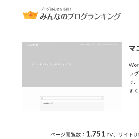
マ
Wo
ラグ
で
すく
1,751
ページ閲覧数：
PV、
サイトU